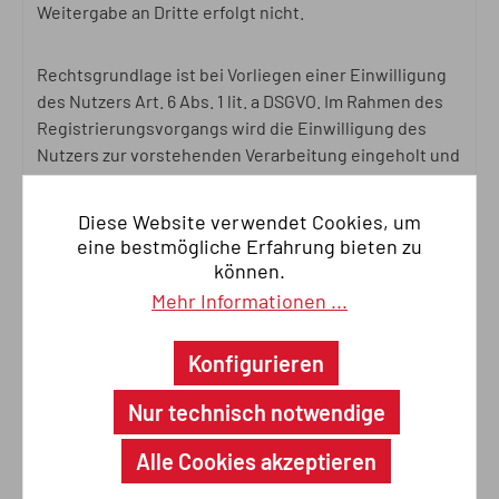
Weitergabe an Dritte erfolgt nicht.
Rechtsgrundlage ist bei Vorliegen einer Einwilligung
des Nutzers Art. 6 Abs. 1 lit. a DSGVO. Im Rahmen des
Registrierungsvorgangs wird die Einwilligung des
Nutzers zur vorstehenden Verarbeitung eingeholt und
auf diese Datenschutzerklärung verwiesen. Die so
erhobenen Daten werden ausschließlich für den
Diese Website verwendet Cookies, um
vorgenannten Zweck verwendet. Eine Weitergabe an
eine bestmögliche Erfahrung bieten zu
Dritte erfolgt nicht.
können.
Mehr Informationen ...
Dient die Eröffnung des Kundenkontos der Erfüllung
eines Vertrages oder der Durchführung
Konfigurieren
vorvertraglicher Maßnahmen, so ist zusätzliche
Rechtsgrundlage Art. 6 Abs. 1 lit. b DSGVO.
Nur technisch notwendige
Alle Cookies akzeptieren
Eine erteilte Einwilligung für das Kundenkonto kann
der Nutzer nach Art. 7 Abs. 3 DSGVO jederzeit durch