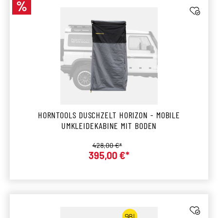
%
Rabatt
HORNTOOLS DUSCHZELT HORIZON - MOBILE
UMKLEIDEKABINE MIT BODEN
Regulärer Preis:
428,00 €*
Verkaufspreis:
395,00 €*