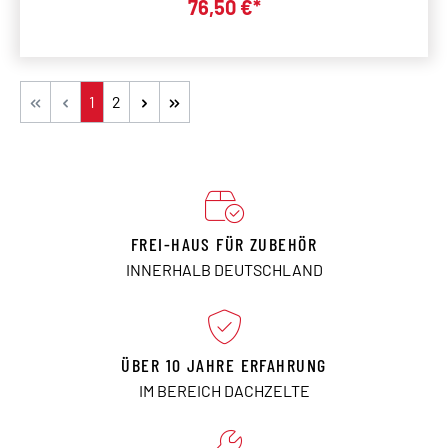
Verkaufspreis:
76,50 €*
Seite
Seite
1
2
FREI-HAUS FÜR ZUBEHÖR
INNERHALB DEUTSCHLAND
ÜBER 10 JAHRE ERFAHRUNG
IM BEREICH DACHZELTE