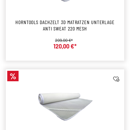
HORNTOOLS DACHZELT 3D MATRATZEN UNTERLAGE
ANTI SWEAT 220 MESH
Regulärer Preis:
209,00 €*
Verkaufspreis:
120,00 €*
%
Rabatt