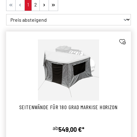
Seite
Seite
1
2
SEITENWÄNDE FÜR 180 GRAD MARKISE HORIZON
ab
549,00 €*
Regulärer Preis: