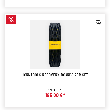
%
Rabatt
HORNTOOLS RECOVERY BOARDS 2ER SET
Regulärer Preis:
199,00 €*
Verkaufspreis:
195,00 €*