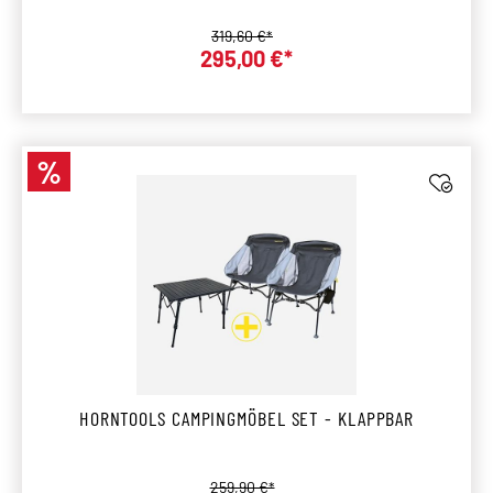
Regulärer Preis:
319,60 €*
Verkaufspreis:
295,00 €*
%
Rabatt
HORNTOOLS CAMPINGMÖBEL SET - KLAPPBAR
Regulärer Preis:
259,90 €*