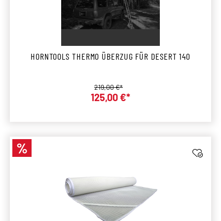
HORNTOOLS THERMO ÜBERZUG FÜR DESERT 140
Regulärer Preis:
219,00 €*
Verkaufspreis:
125,00 €*
%
Rabatt