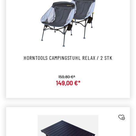
HORNTOOLS CAMPINGSTUHL RELAX / 2 STK
Regulärer Preis:
159,80 €*
Verkaufspreis:
149,00 €*