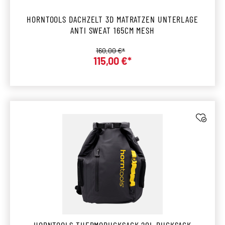
HORNTOOLS DACHZELT 3D MATRATZEN UNTERLAGE
ANTI SWEAT 165CM MESH
Regulärer Preis:
160,00 €*
Verkaufspreis:
115,00 €*