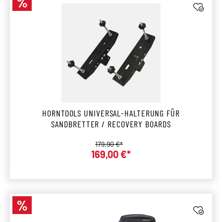
%
Rabatt
HORNTOOLS UNIVERSAL-HALTERUNG FÜR
SANDBRETTER / RECOVERY BOARDS
Regulärer Preis:
179,90 €*
Verkaufspreis:
169,00 €*
%
Rabatt