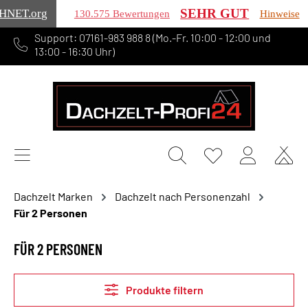
SEHR GUT
HNET
.org
130.575 Bewertungen
Hinweise
Support: 07161-983 988 8 (Mo.-Fr. 10:00 - 12:00 und
alt springen
13:00 - 16:30 Uhr)
Dachzelt Marken
Dachzelt nach Personenzahl
Für 2 Personen
FÜR 2 PERSONEN
Produkte filtern