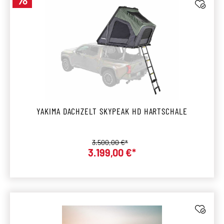
Rabatt
YAKIMA DACHZELT SKYPEAK HD HARTSCHALE
Regulärer Preis:
3.500,00 €*
Verkaufspreis:
3.199,00 €*