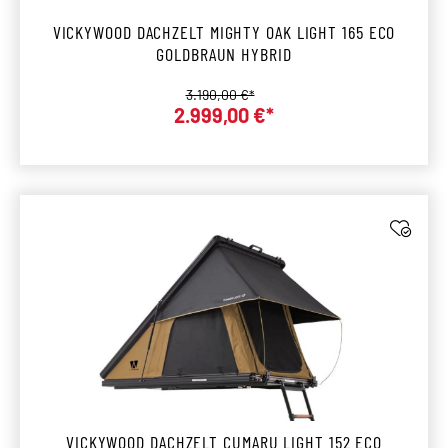
VICKYWOOD DACHZELT MIGHTY OAK LIGHT 165 ECO
GOLDBRAUN HYBRID
Regulärer Preis:
3.190,00 €*
Verkaufspreis:
2.999,00 €*
VICKYWOOD DACHZELT CUMARU LIGHT 152 ECO