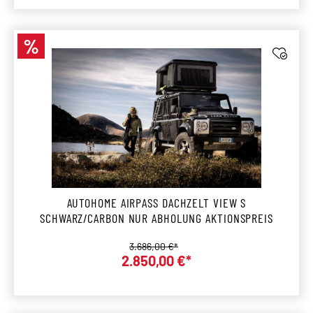
%
Rabatt
AUTOHOME AIRPASS DACHZELT VIEW S
SCHWARZ/CARBON NUR ABHOLUNG AKTIONSPREIS
Regulärer Preis:
3.686,00 €*
Verkaufspreis:
2.850,00 €*