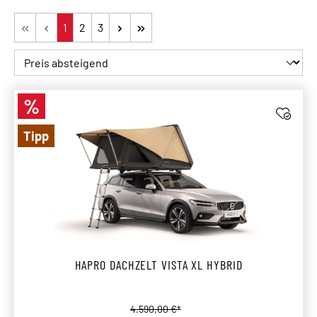
Seite
Seite
Seite
1
2
3
%
Rabatt
Tipp
HAPRO DACHZELT VISTA XL HYBRID
Regulärer Preis:
4.590,00 €*