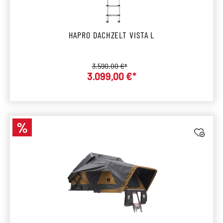
HAPRO DACHZELT VISTA L
Regulärer Preis:
3.590,00 €*
Verkaufspreis:
3.099,00 €*
%
Rabatt