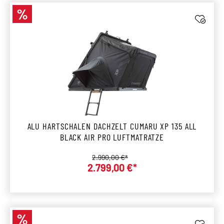
%
Rabatt
ALU HARTSCHALEN DACHZELT CUMARU XP 135 ALL
BLACK AIR PRO LUFTMATRATZE
Regulärer Preis:
2.990,00 €*
Verkaufspreis:
2.799,00 €*
%