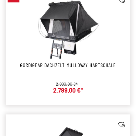
Rabatt
GORDIGEAR DACHZELT MULLOWAY HARTSCHALE
Regulärer Preis:
2.990,00 €*
Verkaufspreis:
2.799,00 €*