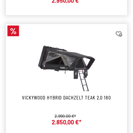
2.950,00 €*
%
Rabatt
VICKYWOOD HYBRID DACHZELT TEAK 2.0 180
Regulärer Preis:
2.990,00 €*
Verkaufspreis:
2.850,00 €*