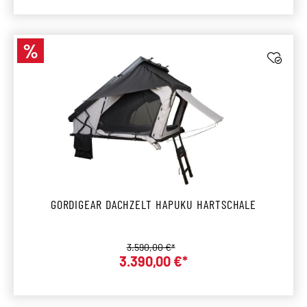
%
Rabatt
GORDIGEAR DACHZELT HAPUKU HARTSCHALE
Regulärer Preis:
3.590,00 €*
Verkaufspreis:
3.390,00 €*