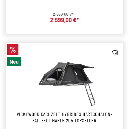
Regulärer Preis:
2.690,00 €*
Verkaufspreis:
2.599,00 €*
%
Rabatt
Neu
VICKYWOOD DACHZELT HYBRIDES HARTSCHALEN-
FALTZELT MAPLE 205 TOPSELLER