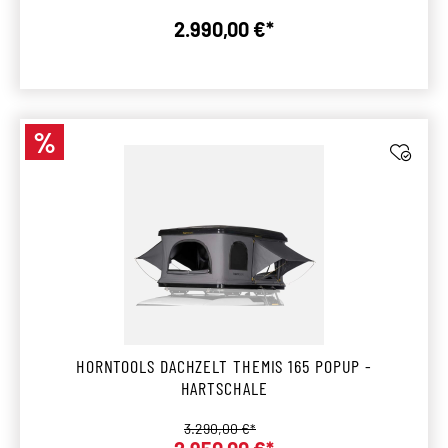
2.990,00 €*
Regulärer Preis:
%
Rabatt
HORNTOOLS DACHZELT THEMIS 165 POPUP -
HARTSCHALE
Regulärer Preis:
3.290,00 €*
Verkaufspreis: