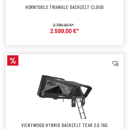
HORNTOOLS TRIANGLE DACHZELT CLOUD
Regulärer Preis:
2.790,00 €*
Verkaufspreis:
2.599,00 €*
%
Rabatt
VICKYWOOD HYBRID DACHZELT TEAK 2.0 160