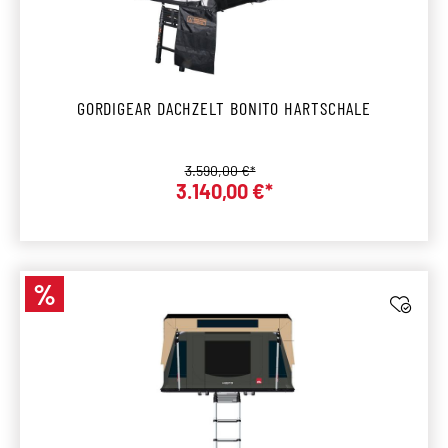
GORDIGEAR DACHZELT BONITO HARTSCHALE
Regulärer Preis:
3.590,00 €*
Verkaufspreis:
3.140,00 €*
%
Rabatt