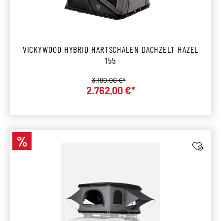
VICKYWOOD HYBRID HARTSCHALEN DACHZELT HAZEL
155
Regulärer Preis:
3.190,00 €*
Verkaufspreis:
2.762,00 €*
%
Rabatt