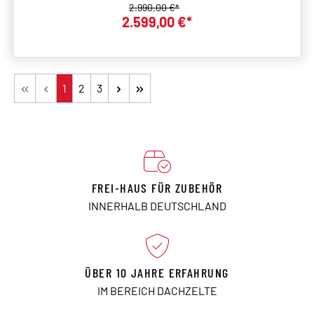
Regulärer Preis:
2.990,00 €*
Verkaufspreis:
2.599,00 €*
Seite
Seite
Seite
1
2
3
FREI-HAUS FÜR ZUBEHÖR
INNERHALB DEUTSCHLAND
ÜBER 10 JAHRE ERFAHRUNG
IM BEREICH DACHZELTE