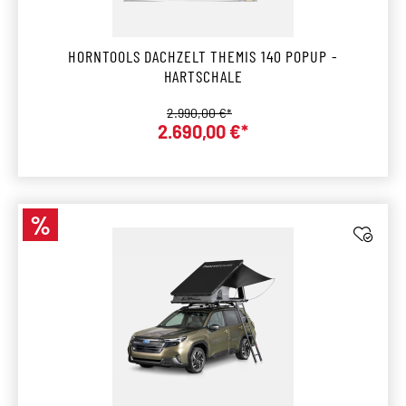
HORNTOOLS DACHZELT THEMIS 140 POPUP -
HARTSCHALE
Regulärer Preis:
2.990,00 €*
Verkaufspreis:
2.690,00 €*
%
Rabatt