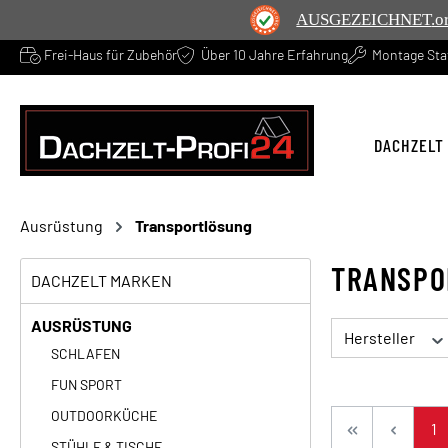
AUSGEZEICHNET
.o
Frei-Haus für Zubehör
Über 10 Jahre Erfahrung
Montage Sta
springen
Zur Hauptnavigation springen
DACHZELT
Ausrüstung
Transportlösung
TRANSPO
DACHZELT MARKEN
AUSRÜSTUNG
Hersteller
SCHLAFEN
FUN SPORT
OUTDOORKÜCHE
Se
1
STÜHLE & TISCHE