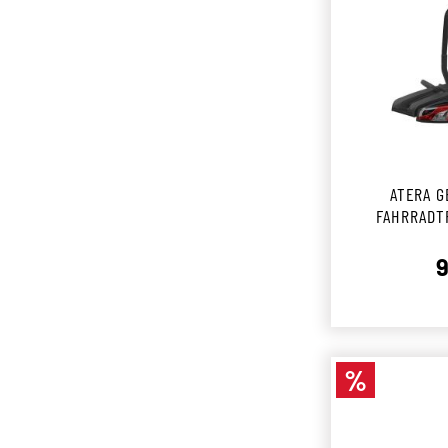
ATERA G
FAHRRADT
9
%
Rabatt