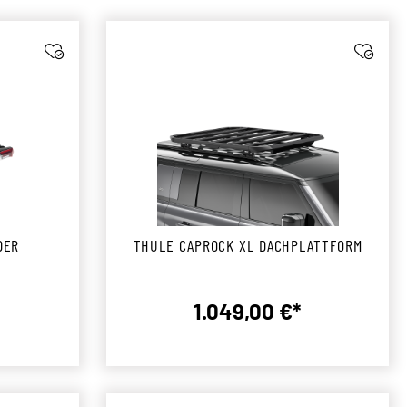
DER
THULE CAPROCK XL DACHPLATTFORM
s:
1.049,00 €*
preis:
Regulärer Preis: