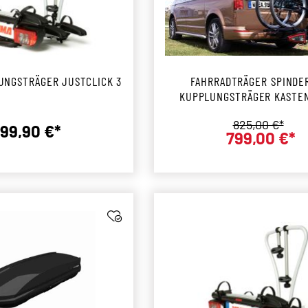
UNGSTRÄGER JUSTCLICK 3
FAHRRADTRÄGER SPINDE
KUPPLUNGSTRÄGER KASTE
Regulärer Pre
825,00 €*
99,90 €*
799,00 €*
Regulärer Preis:
Verkaufs