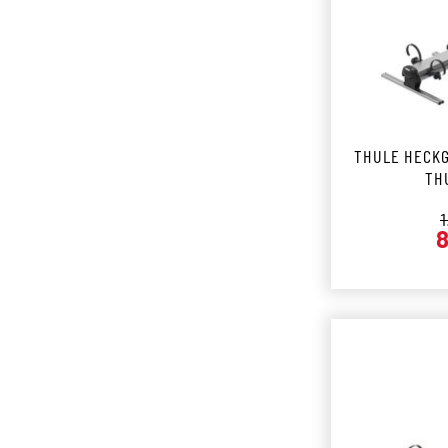
THULE HECK
TH
R
1
8