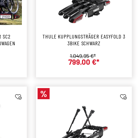
R SC2
THULE KUPPLUNGSTRÄGER EASYFOLD 3
NWAGEN
3BIKE SCHWARZ
is:
Regulärer Preis:
1.049,95 €*
799,00 €*
preis:
Verkaufspreis:
%
Rabatt