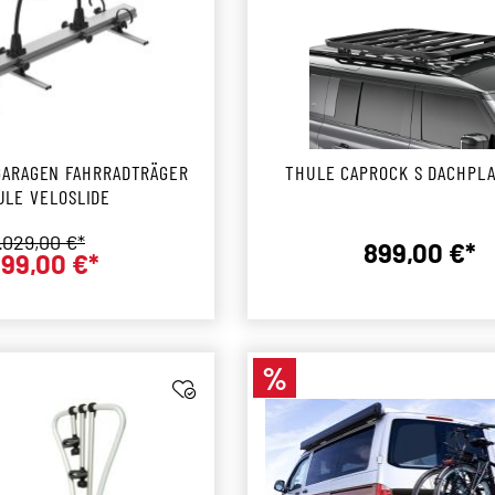
GARAGEN FAHRRADTRÄGER
THULE CAPROCK S DACHPL
ULE VELOSLIDE
egulärer Preis:
.029,00 €*
899,00 €*
99,00 €*
Verkaufspreis:
Reguläre
%
Rabatt