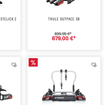
STCLICK 2
THULE OUTPACE 3B
Regulärer Preis:
699,95 €*
679,00 €*
r Preis:
Verkaufspreis:
%
Rabatt