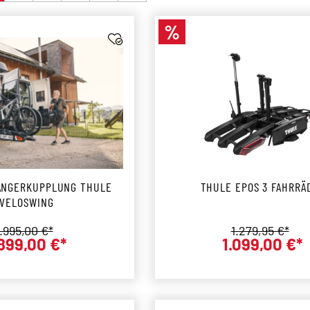
%
Rabatt
ÄNGERKUPPLUNG THULE
THULE EPOS 3 FAHRRÄ
VELOSWING
egulärer Preis:
Regulärer Prei
1.995,00 €*
1.279,95 €*
.899,00 €*
1.099,00 €*
Verkaufspreis:
Verkaufs