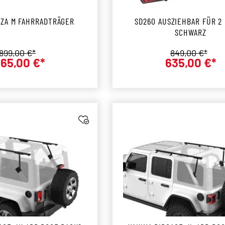
ATERA FORZA M FAHRRADTRÄGER
SD260 AUSZIEHBAR FÜR 2
SCHWARZ
Regulärer Preis:
Regulärer Pre
899,00 €*
849,00 €*
65,00 €*
635,00 €*
Verkaufspreis:
Verkaufs