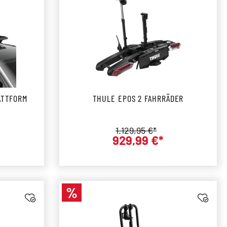
ATTFORM
THULE EPOS 2 FAHRRÄDER
Regulärer Preis:
1.129,95 €*
929,99 €*
r Preis:
Verkaufspreis:
%
Rabatt