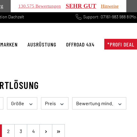
SEHR GUT
rg
130.575 Bewertungen
Hinweise
tion Dachzelt
Support: 07161-983 988 8 (Mo.
 MARKEN
AUSRÜSTUNG
OFFROAD 4X4
*PROFI DEAL
RTLÖSUNG
Größe
Preis
Bewertung mind.
ite
Seite
Seite
Seite
2
3
4