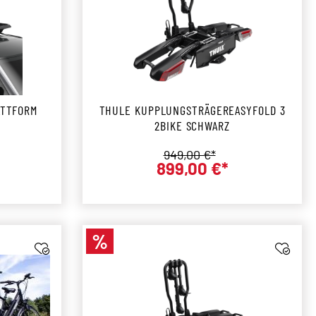
ATTFORM
THULE KUPPLUNGSTRÄGEREASYFOLD 3
2BIKE SCHWARZ
Regulärer Preis:
949,00 €*
899,00 €*
r Preis:
Verkaufspreis:
%
Rabatt