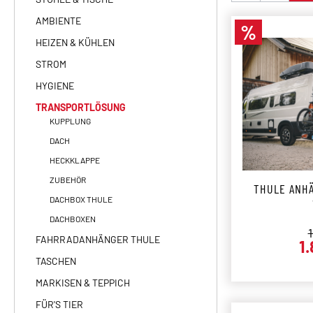
AMBIENTE
%
Rabatt
HEIZEN & KÜHLEN
STROM
HYGIENE
TRANSPORTLÖSUNG
KUPPLUNG
DACH
HECKKLAPPE
ZUBEHÖR
THULE ANH
DACHBOX THULE
DACHBOXEN
R
FAHRRADANHÄNGER THULE
1
TASCHEN
MARKISEN & TEPPICH
FÜR'S TIER