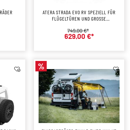
 RÄDER
ATERA STRADA EVO RV SPEZIELL FÜR
FLÜGELTÜREN UND GROSSE H
ECKKLAPPEN
is:
Regulärer Preis:
749,00 €*
629,00 €*
preis:
Verkaufspreis:
%
Rabatt