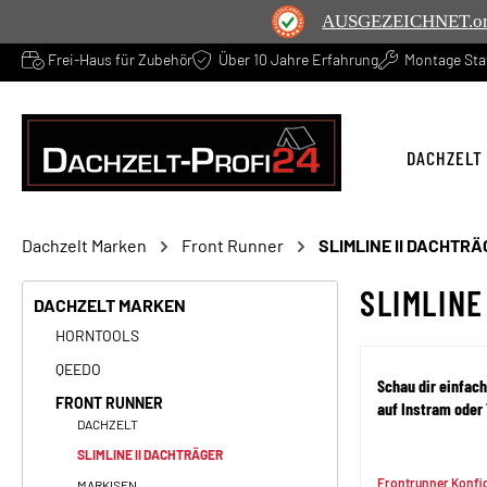
AUSGEZEICHNET
.o
Frei-Haus für Zubehör
Über 10 Jahre Erfahrung
Montage Sta
springen
Zur Hauptnavigation springen
DACHZELT
Dachzelt Marken
Front Runner
SLIMLINE II DACHTR
SLIMLINE
DACHZELT MARKEN
HORNTOOLS
QEEDO
Schau dir einfach
FRONT RUNNER
auf Instram oder 
DACHZELT
SLIMLINE II DACHTRÄGER
Frontrunner Konfi
MARKISEN