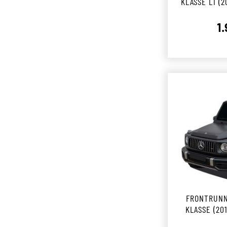
KLASSE L1 (2
DA
1
FRONTRUNN
KLASSE (2018 - H
DA