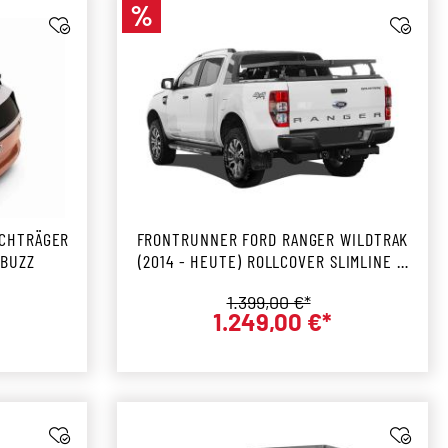
%
Rabatt
ACHTRÄGER
FRONTRUNNER FORD RANGER WILDTRAK
 BUZZ
(2014 - HEUTE) ROLLCOVER SLIMLINE II
LADEFLÄCHENTRÄGER KIT
Regulärer Preis:
1.399,00 €*
1.249,00 €*
r Preis:
Verkaufspreis: