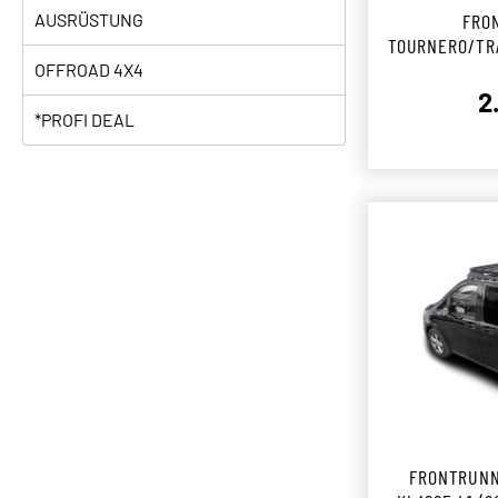
AUSRÜSTUNG
FRO
TOURNERO/TRA
HEUTE) SLIM
OFFROAD 4X4
2
*PROFI DEAL
FRONTRUNN