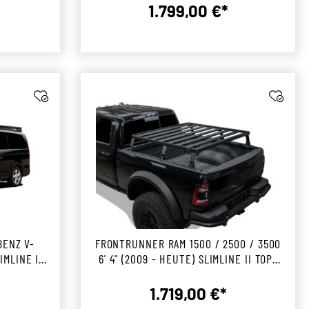
s:
1.799,00 €*
preis:
Regulärer Preis:
ENZ V-
FRONTRUNNER RAM 1500 / 2500 / 3500
IMLINE II
6' 4" (2009 - HEUTE) SLIMLINE II TOP-
MOUNT LADEFLÄCHENTRÄGER KIT
1.719,00 €*
r Preis:
Regulärer Preis: