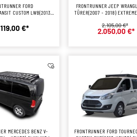
NTRUNNER FORD
FRONTRUNNER JEEP WRANGL
NSIT CUSTOM LWB(2013 -
TÜRER(2007 - 2018) EXTREME
LINE II DACHTRÄGER KIT
II DACHTRÄGER KIT
Regulärer Prei
2.105,00 €*
.119,00 €*
2.050,00 €*
Regulärer Preis:
Verkaufs
ER MERCEDES BENZ V-
FRONTRUNNER FORD TOURNEO