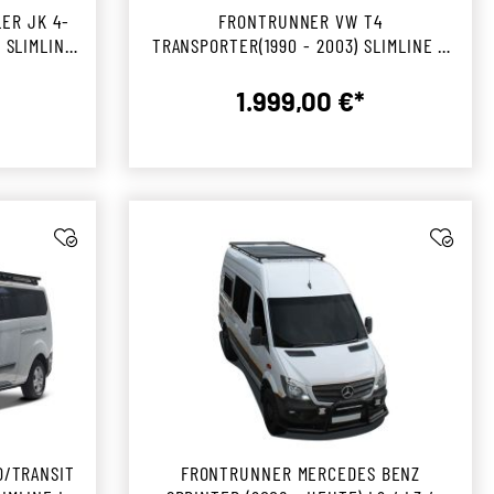
ER JK 4-
FRONTRUNNER VW T4
 SLIMLINE
TRANSPORTER(1990 - 2003) SLIMLINE II
DACHTRÄGER KIT
s:
1.999,00 €*
preis:
Regulärer Preis:
/TRANSIT
FRONTRUNNER MERCEDES BENZ