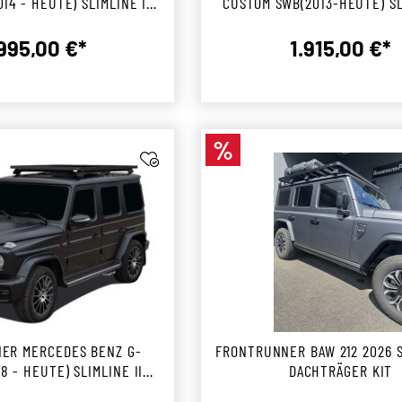
014 - HEUTE) SLIMLINE II
CUSTOM SWB(2013-HEUTE) SL
CHTRÄGER KIT
DACHTRÄGER KIT
.995,00 €*
1.915,00 €*
Regulärer Preis:
Reguläre
%
Rabatt
ER MERCEDES BENZ G-
FRONTRUNNER BAW 212 2026 SLIMLINE II
EUTE) SLIMLINE II
DACHTRÄGER KIT
CHTRÄGER KIT