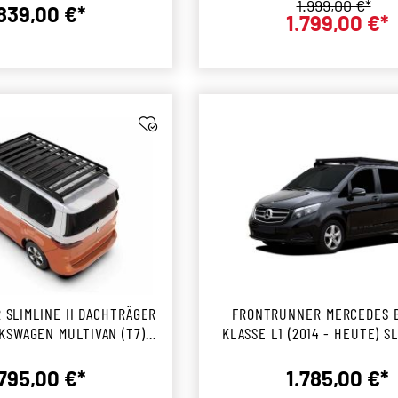
Regulärer Prei
1.999,00 €*
.839,00 €*
1.799,00 €*
Regulärer Preis:
Verkaufs
SLIMLINE II DACHTRÄGER
FRONTRUNNER MERCEDES B
KSWAGEN MULTIVAN (T7)
KLASSE L1 (2014 - HEUTE) SL
(2022 - HEUTE)
DACHTRÄGER KIT
.795,00 €*
1.785,00 €*
Regulärer Preis:
Reguläre