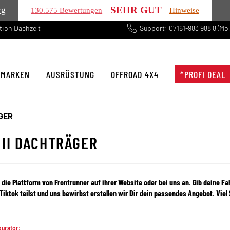
SEHR GUT
rg
130.575 Bewertungen
Hinweise
tion Dachzelt
Support: 07161-983 988 8 (Mo.
 MARKEN
AUSRÜSTUNG
OFFROAD 4X4
*PROFI DEAL
ÄGER
 II DACHTRÄGER
 die Plattform von Frontrunner auf ihrer Website oder bei uns an. Gib deine 
Tiktok teilst und uns bewirbst erstellen wir Dir dein passendes Angebot. Vie
gurator: