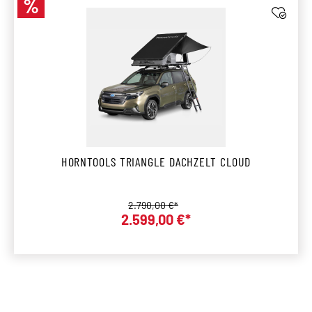
%
Rabatt
HORNTOOLS TRIANGLE DACHZELT CLOUD
Regulärer Preis:
2.790,00 €*
Verkaufspreis:
2.599,00 €*