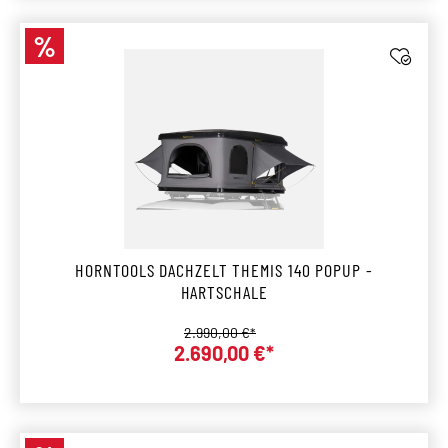
%
Rabatt
HORNTOOLS DACHZELT THEMIS 140 POPUP -
HARTSCHALE
Regulärer Preis:
2.990,00 €*
Verkaufspreis:
2.690,00 €*