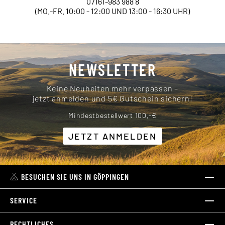
07161-983 988 8
(MO.-FR. 10:00 - 12:00 UND 13:00 - 16:30 UHR)
NEWSLETTER
Keine Neuheiten mehr verpassen –
jetzt anmelden und 5€ Gutschein sichern!
Mindestbestellwert 100,-€
JETZT ANMELDEN
BESUCHEN SIE UNS IN GÖPPINGEN
SERVICE
RECHTLICHES