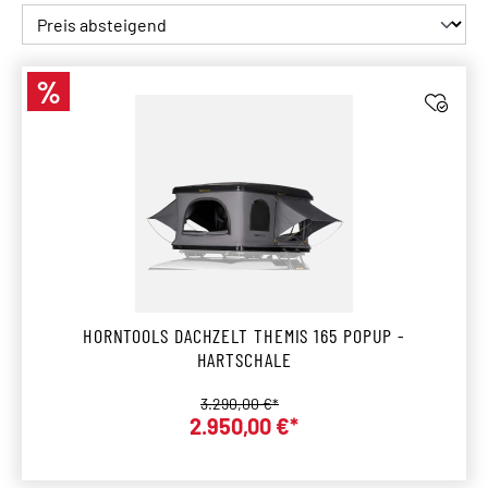
%
Rabatt
HORNTOOLS DACHZELT THEMIS 165 POPUP -
HARTSCHALE
Regulärer Preis:
3.290,00 €*
Verkaufspreis:
2.950,00 €*