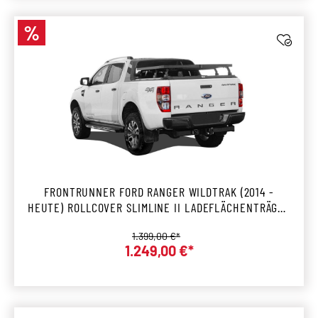
%
Rabatt
FRONTRUNNER FORD RANGER WILDTRAK (2014 -
HEUTE) ROLLCOVER SLIMLINE II LADEFLÄCHENTRÄGER
KIT
Regulärer Preis:
1.399,00 €*
Verkaufspreis:
1.249,00 €*