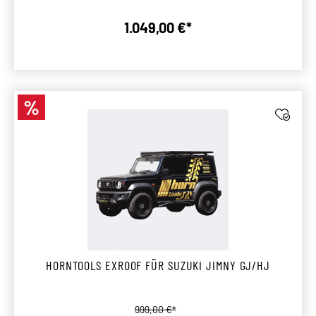
1.049,00 €*
Regulärer Preis:
%
Rabatt
HORNTOOLS EXROOF FÜR SUZUKI JIMNY GJ/HJ
Regulärer Preis:
999,00 €*