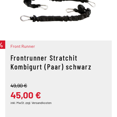
%
Front Runner
Frontrunner Stratchit
Kombigurt (Paar) schwarz
49,90 €
45,00 €
inkl. MwSt. zzgl. Versandkosten