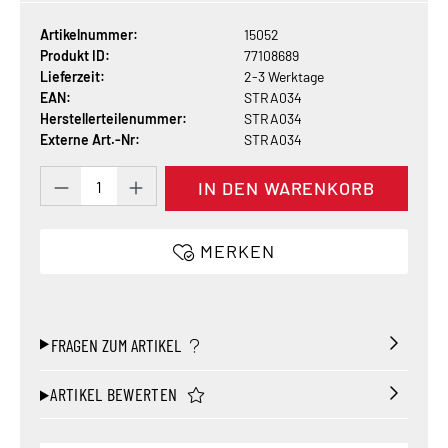
Artikelnummer:
15052
Produkt ID:
77108689
Lieferzeit:
2-3 Werktage
EAN:
STRA034
Herstellerteilenummer:
STRA034
Externe Art.-Nr:
STRA034
Produkt Anzahl: Gib den gewünschten Wert 
IN DEN WARENKORB
MERKEN
FRAGEN ZUM ARTIKEL
ARTIKEL BEWERTEN