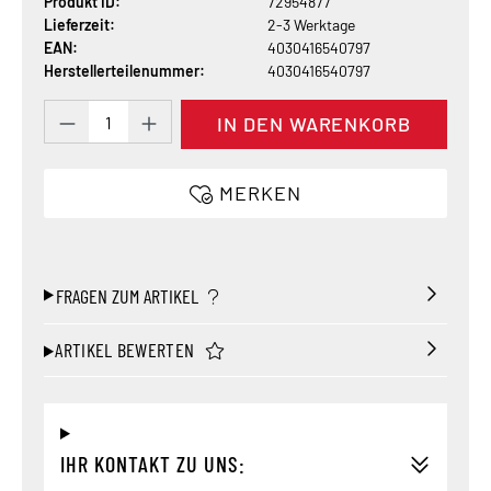
Produkt ID:
72954877
Lieferzeit:
2-3 Werktage
EAN:
4030416540797
Herstellerteilenummer:
4030416540797
Produkt Anzahl: Gib den gewünschten Wert 
IN DEN WARENKORB
MERKEN
FRAGEN ZUM ARTIKEL
ARTIKEL BEWERTEN
IHR KONTAKT ZU UNS: